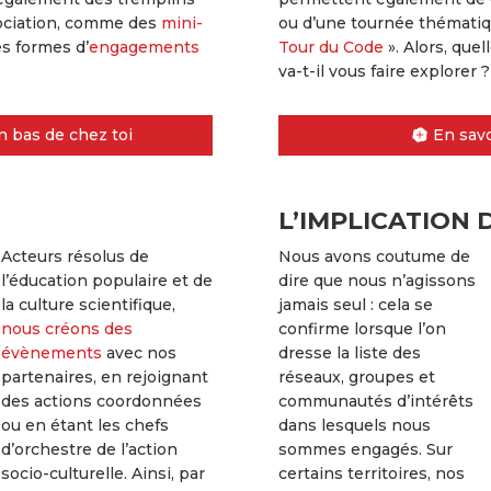
ssociation, comme des
mini-
ou d’une tournée thémat
es formes d’
engagements
Tour du Code
». Alors, que
va-t-il vous faire explorer ?
n bas de chez toi
En savo
L’IMPLICATION 
Acteurs résolus de
Nous avons coutume de
l’éducation populaire et de
dire que nous n’agissons
la culture scientifique,
jamais seul : cela se
nous créons des
confirme lorsque l’on
évènements
avec nos
dresse la liste des
partenaires, en rejoignant
réseaux, groupes et
des actions coordonnées
communautés d’intérêts
ou en étant les chefs
dans lesquels nous
d’orchestre de l’action
sommes engagés. Sur
socio-culturelle. Ainsi, par
certains territoires, nos