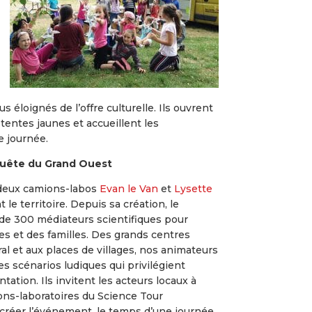
s éloignés de l’offre culturelle. Ils ouvrent
 tentes jaunes et accueillent les
e journée.
quête du Grand Ouest
 deux camions-labos
Evan le Van
et
Lysette
le territoire. Depuis sa création, le
 de 300 médiateurs scientifiques pour
es et des familles. Des grands centres
ral et aux places de villages, nos animateurs
s scénarios ludiques qui privilégient
tation. Ils invitent les acteurs locaux à
ons-laboratoires du Science Tour
réer l’événement, le temps d’une journée