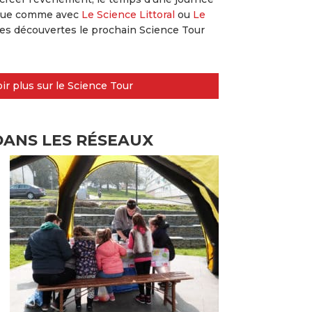
ique comme avec
Le Science Littoral
ou
Le
lles découvertes le prochain Science Tour
ir plus sur le Science Tour
DANS LES RÉSEAUX