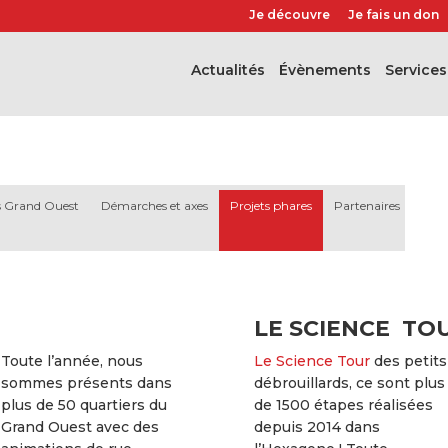
Je découvre
Je fais un don
Actualités
évènements
Services
ds Grand Ouest
Démarches et axes
Projets phares
Partenaires
LE SCIENCE TO
Toute l’année, nous
Le Science Tour
des petits
sommes présents dans
débrouillards, ce sont plus
plus de 50 quartiers du
de 1500 étapes réalisées
Grand Ouest avec des
depuis 2014 dans