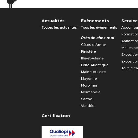
Actualités
Évènements
Service
Toutes les actualités
Tous les évènements
Accompa
Formatio
Près de chez moi
Animatio
Côtes-d'Armor
Malles p
Finistère
Expositio
Ille-et-Vilaine
Expositio
Loire-Atlantique
Tout le c
Maine-et-Loire
Mayenne
Morbihan
Normandie
Sarthe
Vendée
Certification