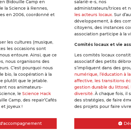
pen Bidouille Camp en
salarié-e-s, nos
de la Science à Rennes,
administrateurs/trices et
nnes en 2006, coordonné et
les acteurs locaux.
Sur d’au
développement, à des comi
citoyens, des instances con
association participe à la 
ser les cultures (musique,
Comités locaux et vie ass
tes les occasions sont
nous entoure. Ainsi, que ce
Les comités locaux constit
ltes, nous organisons des
associatif des petits débro
urs. C’est pourquoi nous
s’impliquent dans des gro
 le bio, la coopération à la
numérique
,
l’éducation à 
e plutôt que le jetable.
affective,
les transitions 
ment nos animateurs-
gestion durable du littoral
,
Science, le
Science Hack
diversité
. À chaque fois, il
ille Camp, des repair’Cafés
des stratégies, de faire é
et joyeux !
des projets pour faire vivre
fs d'accompagnement
Déc