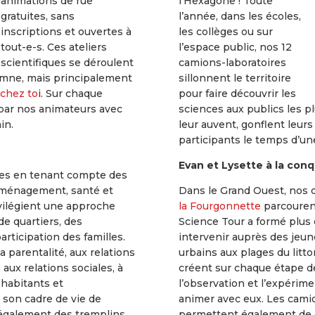
animations de rue
l’Hexagone ! Toute
gratuites, sans
l’année, dans les écoles,
inscriptions et ouvertes à
les collèges ou sur
tout-e-s. Ces ateliers
l’espace public, nos 12
scientifiques se déroulent
camions-laboratoires
omne, mais principalement
sillonnent le territoire
 chez to
i. Sur chaque
pour faire découvrir les
 par nos animateurs avec
sciences aux publics les plu
in.
leur auvent, gonflent leurs
participants le temps d’un
Evan et Lysette à la con
es en tenant compte des
aménagement, santé et
Dans le Grand Ouest, nos
rivilégient une approche
la Fourgonnette
parcourent 
de quartiers, des
Science Tour a formé plus
articipation des familles.
intervenir auprès des jeun
a parentalité, aux relations
urbains aux plages du litto
aux relations sociales, à
créent sur chaque étape de
 habitants et
l’observation et l’expérimen
 son cadre de vie de
animer avec eux. Les cami
 également des tremplins
permettent également de c