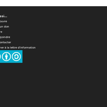
si...
ouvre
 un don
re
ejoindre
ontacter
er à la lettre d'information