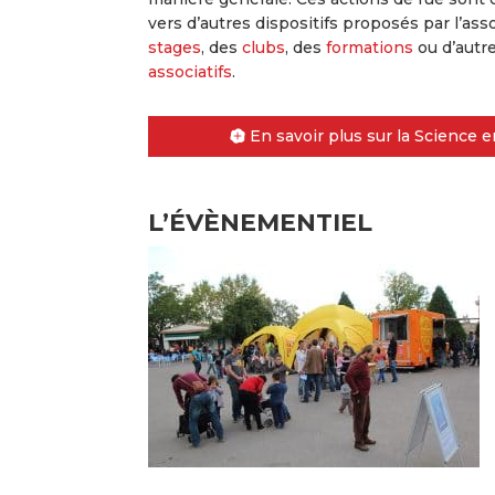
vers d’autres dispositifs proposés par l’a
stages
, des
clubs
, des
formations
ou d’autr
associatifs
.
En savoir plus sur la Science e
L’ÉVÈNEMENTIEL