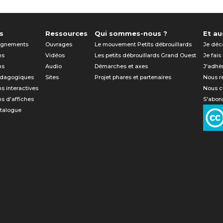
s
Ressources
Qui sommes-nous ?
Et aus
gnements
Ouvrages
Le mouvement Petits débrouillards
Je déc
ns
Vidéos
Les petits débrouillards Grand Ouest
Je fais
ns
Audio
Démarches et axes
J'adhè
édagogiques
Sites
Projet phares et partenaires
Nous r
ns interactives
Nous c
ns d'affiches
S'abonn
atalogue