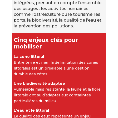
intégrées, prenant en compte l’ensemble
des usages : les activités humaines
comme l’ostréiculture ou le tourisme, les
ports, la biodiversité, la qualité de l’eau et
la prévention des pollutions.
Cinq enjeux clés pour
mobiliser
La zone littoral
Entre terre et mer, la délimitation des zones
littorales est un préalable à une gestion
durable des côtes.
Une biodiversité adaptée
Vulnérable mais résistante, la faune et la flore
littorale ont su d’adapter aux contraintes
particulières du milieu.
L’eau et le littoral
La qualité des eaux représente un enjeu