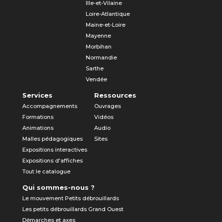
Ille-et-Vilaine
Loire-Atlantique
Maine-et-Loire
Mayenne
Morbihan
Normandie
Sarthe
Vendée
Services
Ressources
Accompagnements
Ouvrages
Formations
Vidéos
Animations
Audio
Malles pédagogiques
Sites
Expositions interactives
Expositions d'affiches
Tout le catalogue
Qui sommes-nous ?
Le mouvement Petits débrouillards
Les petits débrouillards Grand Ouest
Démarches et axes