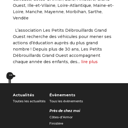
Ouest
,
Ille-et-Vilaine
,
Loire-Atlantique
,
Maine-et-
Loire
,
Manche
,
Mayenne
,
Morbihan
,
Sarthe
,
Vendée
L’association Les Petits Débrouillards Grand
Ouest recherche des véhicules pour mener ses
actions d’éducation auprès du plus grand
nombre ! Depuis plus de 30 ans, Les Petits
Débrouillards Grand Ouest accompagnent
chaque année des enfants, des...
lire plus
« Entrées précédentes
Actualités
Évènements
Toutes les actualités
Tous les évènements
Près de chez moi
Côtes-d'Armor
Finistère