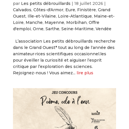
par
Les petits débrouillards
|
18 juillet 2026
|
Calvados
,
Côtes-d'Armor
,
Eure
,
Finistère
,
Grand
Ouest
,
Ille-et-Vilaine
,
Loire-Atlantique
,
Maine-et-
Loire
,
Manche
,
Mayenne
,
Morbihan
,
Offre
d'emploi
,
Orne
,
Sarthe
,
Seine-Maritime
,
Vendée
L’association Les petits débrouillards recherche
dans le Grand Ouest* tout au long de l‘année des
animateur·rices scientifiques occasionnel.les
pour éveiller la curiosité et aiguiser l‘esprit
critique par l’exploration des sciences.
Rejoignez-nous ! Vous aimez...
lire plus