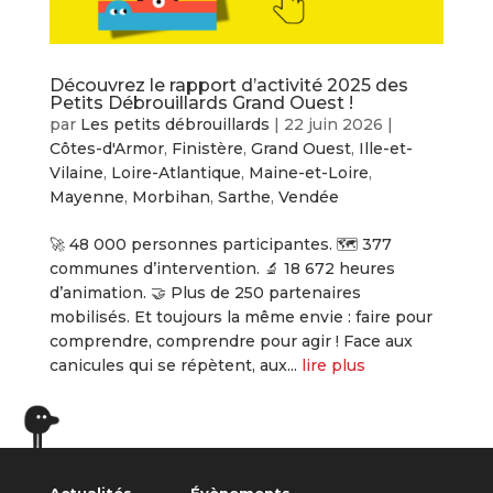
Découvrez le rapport d’activité 2025 des
Petits Débrouillards Grand Ouest !
par
Les petits débrouillards
|
22 juin 2026
|
Côtes-d'Armor
,
Finistère
,
Grand Ouest
,
Ille-et-
Vilaine
,
Loire-Atlantique
,
Maine-et-Loire
,
Mayenne
,
Morbihan
,
Sarthe
,
Vendée
🚀 48 000 personnes participantes. 🗺️ 377
communes d’intervention. 🔬 18 672 heures
d’animation. 🤝 Plus de 250 partenaires
mobilisés. Et toujours la même envie : faire pour
comprendre, comprendre pour agir ! Face aux
canicules qui se répètent, aux...
lire plus
« Entrées précédentes
Actualités
Évènements