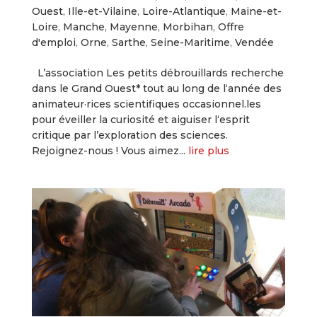
Ouest
,
Ille-et-Vilaine
,
Loire-Atlantique
,
Maine-et-
Loire
,
Manche
,
Mayenne
,
Morbihan
,
Offre
d'emploi
,
Orne
,
Sarthe
,
Seine-Maritime
,
Vendée
L’association Les petits débrouillards recherche
dans le Grand Ouest* tout au long de l‘année des
animateur·rices scientifiques occasionnel.les
pour éveiller la curiosité et aiguiser l‘esprit
critique par l’exploration des sciences.
Rejoignez-nous ! Vous aimez...
lire plus