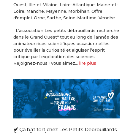
Ouest
,
Ille-et-Vilaine
,
Loire-Atlantique
,
Maine-et-
Loire
,
Manche
,
Mayenne
,
Morbihan
,
Offre
d'emploi
,
Orne
,
Sarthe
,
Seine-Maritime
,
Vendée
L’association Les petits débrouillards recherche
dans le Grand Ouest* tout au long de l‘année des
animateur·rices scientifiques occasionnel.les
pour éveiller la curiosité et aiguiser l‘esprit
critique par l’exploration des sciences.
Rejoignez-nous ! Vous aimez...
lire plus
💓 Ça bat fort chez Les Petits Débrouillards