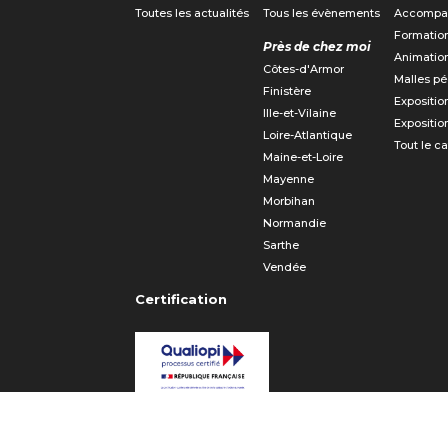
Toutes les actualités
Tous les évènements
Accompa
Formatio
Près de chez moi
Animatio
Côtes-d'Armor
Malles p
Finistère
Expositio
Ille-et-Vilaine
Expositio
Loire-Atlantique
Tout le c
Maine-et-Loire
Mayenne
Morbihan
Normandie
Sarthe
Vendée
Certification
Certificat Qualiopi