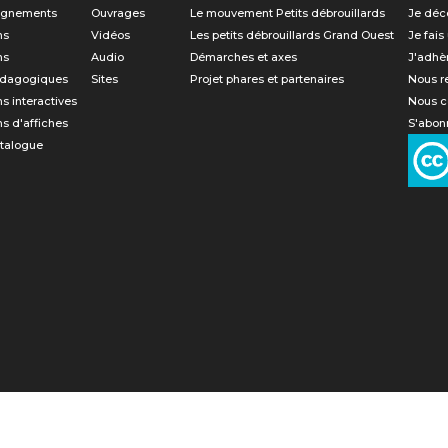
gnements
Ouvrages
Le mouvement Petits débrouillards
Je déc
ns
Vidéos
Les petits débrouillards Grand Ouest
Je fais
ns
Audio
Démarches et axes
J'adhè
édagogiques
Sites
Projet phares et partenaires
Nous r
ns interactives
Nous c
ns d'affiches
S'abonn
atalogue