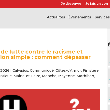
Je découvre
Je fais un don
Actualités
évènements
Services
de lutte contre le racisme et
tion simple : comment dépasser
 2026
|
Calvados
,
Communiqué
,
Côtes-d'Armor
,
Finistère
,
antique
,
Maine-et-Loire
,
Manche
,
Mayenne
,
Morbihan
,