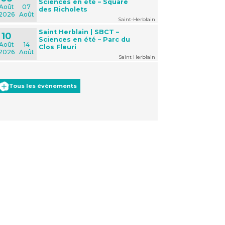
Sciences en été – Square
Août
07
des Richolets
2026
Août
Saint-Herblain
Saint Herblain | SBCT –
10
Sciences en été – Parc du
Août
14
Clos Fleuri
2026
Août
Saint Herblain
Tous les évènements