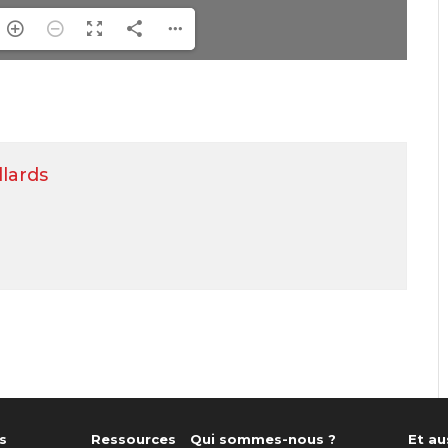
llards
s
Ressources
Qui sommes-nous ?
Et aus