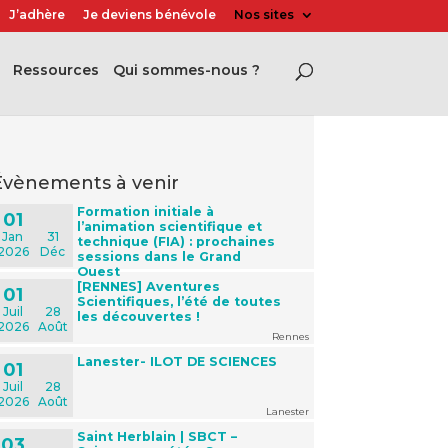
J’adhère
Je deviens bénévole
Nos sites
Ressources
Qui sommes-nous ?
évènements à venir
Formation initiale à
01
l’animation scientifique et
Jan
31
technique (FIA) : prochaines
2026
Déc
sessions dans le Grand
Ouest
[RENNES] Aventures
01
Scientifiques, l’été de toutes
Juil
28
les découvertes !
2026
Août
Rennes
Lanester- ILOT DE SCIENCES
01
Juil
28
2026
Août
Lanester
Saint Herblain | SBCT –
03