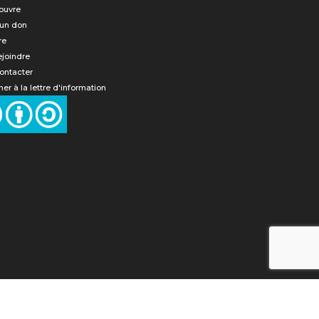
ouvre
 un don
re
ejoindre
ontacter
er à la lettre d'information