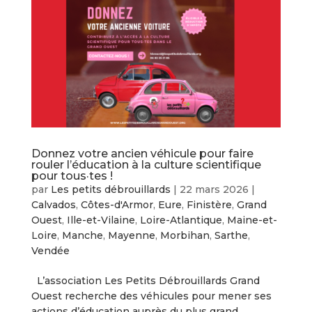
Donnez votre ancien véhicule pour faire
rouler l’éducation à la culture scientifique
pour tous·tes !
par
Les petits débrouillards
|
22 mars 2026
|
Calvados
,
Côtes-d'Armor
,
Eure
,
Finistère
,
Grand
Ouest
,
Ille-et-Vilaine
,
Loire-Atlantique
,
Maine-et-
Loire
,
Manche
,
Mayenne
,
Morbihan
,
Sarthe
,
Vendée
L’association Les Petits Débrouillards Grand
Ouest recherche des véhicules pour mener ses
actions d’éducation auprès du plus grand