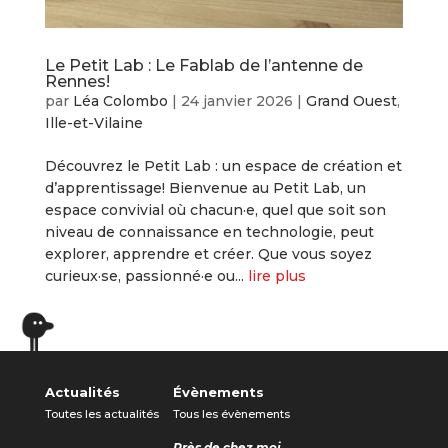
Le Petit Lab : Le Fablab de l’antenne de
Rennes!
par
Léa Colombo
|
24 janvier 2026
|
Grand Ouest
,
Ille-et-Vilaine
Découvrez le Petit Lab : un espace de création et
d’apprentissage! Bienvenue au Petit Lab, un
espace convivial où chacun·e, quel que soit son
niveau de connaissance en technologie, peut
explorer, apprendre et créer. Que vous soyez
curieux·se, passionné·e ou...
lire plus
« Entrées précédentes
Entrées suivantes »
Actualités
Évènements
Toutes les actualités
Tous les évènements
Près de chez moi