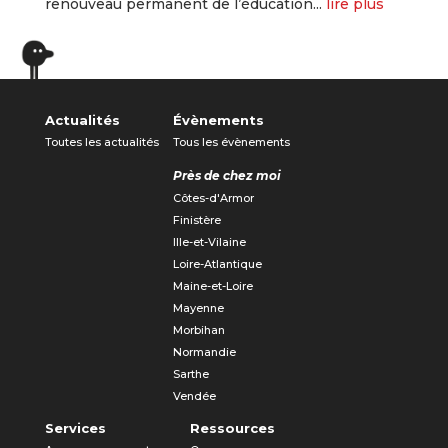
renouveau permanent de l’éducation...
lire plus
« Entrées précédentes
Entrées suivantes »
Actualités
Évènements
Toutes les actualités
Tous les évènements
Près de chez moi
Côtes-d'Armor
Finistère
Ille-et-Vilaine
Loire-Atlantique
Maine-et-Loire
Mayenne
Morbihan
Normandie
Sarthe
Vendée
Services
Ressources