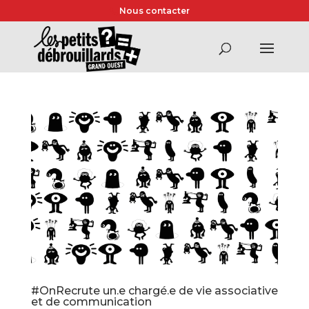
Nous contacter
#OnRecrute un.e chargé.e de vie associative
et de communication