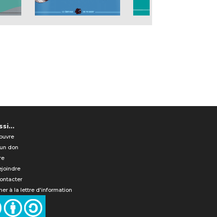
si...
ouvre
 un don
re
ejoindre
ontacter
er à la lettre d'information