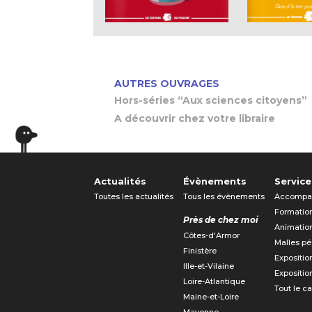
AUTRES OUVRAGES
Hors-séries “Aux sciences citoyens”
A découvrir chez votre libraire
Actualités
Évènements
Service
Toutes les actualités
Tous les évènements
Accompa
Formatio
Près de chez moi
Animatio
Côtes-d'Armor
Malles p
Finistère
Expositio
Ille-et-Vilaine
Expositio
Loire-Atlantique
Tout le c
Maine-et-Loire
Mayenne