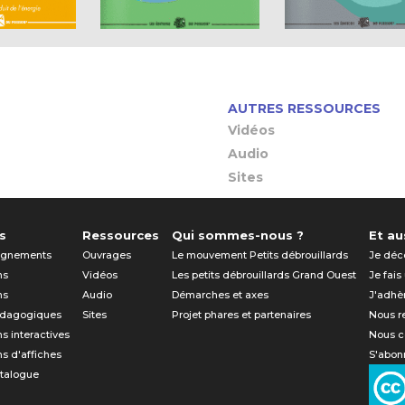
AUTRES RESSOURCES
Vidéos
Audio
Sites
s
Ressources
Qui sommes-nous ?
Et aus
gnements
Ouvrages
Le mouvement Petits débrouillards
Je déc
ns
Vidéos
Les petits débrouillards Grand Ouest
Je fais
ns
Audio
Démarches et axes
J'adhè
édagogiques
Sites
Projet phares et partenaires
Nous r
ns interactives
Nous c
ns d'affiches
S'abonn
atalogue