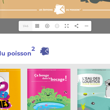
1/46
2
 du poisson