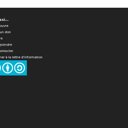
si...
ouvre
 un don
re
ejoindre
ontacter
er à la lettre d'information