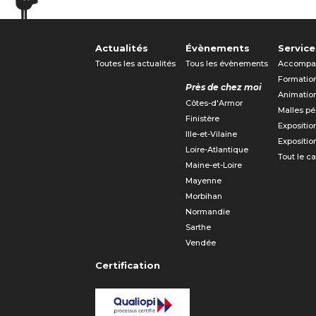
Actualités
Évènements
Service
Toutes les actualités
Tous les évènements
Accompa
Formatio
Près de chez moi
Animatio
Côtes-d'Armor
Malles p
Finistère
Expositio
Ille-et-Vilaine
Expositio
Loire-Atlantique
Tout le c
Maine-et-Loire
Mayenne
Morbihan
Normandie
Sarthe
Vendée
Certification