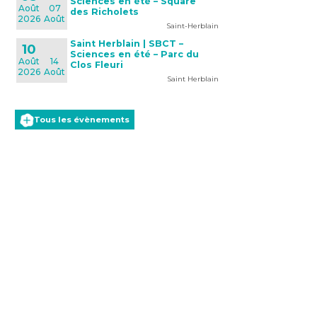
Sciences en été – Square
Août
07
des Richolets
2026
Août
Saint-Herblain
Saint Herblain | SBCT –
10
Sciences en été – Parc du
Août
14
Clos Fleuri
2026
Août
Saint Herblain
Tous les évènements