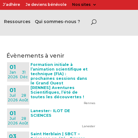
J’adhère
Je deviens bénévole
Nos sites
Ressources
Qui sommes-nous ?
évènements à venir
Formation initiale à
01
l’animation scientifique et
Jan
31
technique (FIA) :
2026
Déc
prochaines sessions dans
le Grand Ouest
[RENNES] Aventures
01
Scientifiques, l’été de
Juil
28
toutes les découvertes !
2026
Août
Rennes
Lanester- ILOT DE
01
SCIENCES
Juil
28
2026
Août
Lanester
Saint Herblain | SBCT –
03