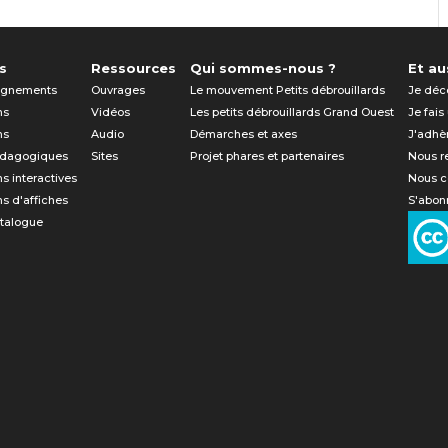
s
Ressources
Qui sommes-nous ?
Et aus
gnements
Ouvrages
Le mouvement Petits débrouillards
Je déc
ns
Vidéos
Les petits débrouillards Grand Ouest
Je fais
ns
Audio
Démarches et axes
J'adhè
édagogiques
Sites
Projet phares et partenaires
Nous r
ns interactives
Nous c
ns d'affiches
S'abonn
atalogue