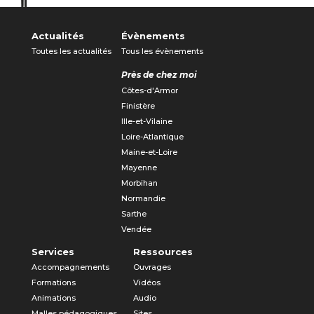
Actualités
Évènements
Toutes les actualités
Tous les évènements
Près de chez moi
Côtes-d'Armor
Finistère
Ille-et-Vilaine
Loire-Atlantique
Maine-et-Loire
Mayenne
Morbihan
Normandie
Sarthe
Vendée
Services
Ressources
Accompagnements
Ouvrages
Formations
Vidéos
Animations
Audio
Malles pédagogiques
Sites