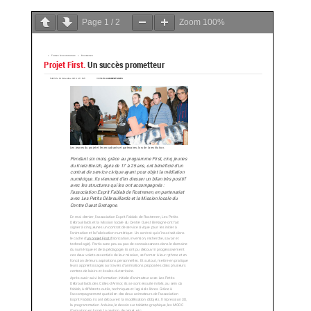
Page
1
/
2
Zoom
100%