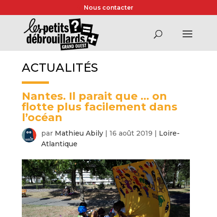
Nous contacter
ACTUALITÉS
Nantes. Il parait que … on
flotte plus facilement dans
l’océan
par
Mathieu Abily
|
16 août 2019
|
Loire-
Atlantique