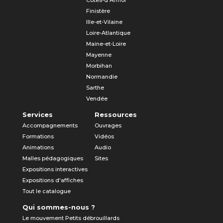
Côtes-d'Armor
Finistère
Ille-et-Vilaine
Loire-Atlantique
Maine-et-Loire
Mayenne
Morbihan
Normandie
Sarthe
Vendée
Services
Ressources
Accompagnements
Ouvrages
Formations
Vidéos
Animations
Audio
Malles pédagogiques
Sites
Expositions interactives
Expositions d'affiches
Tout le catalogue
Qui sommes-nous ?
Le mouvement Petits débrouillards