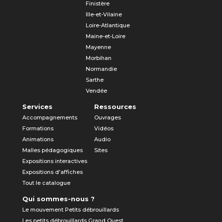
Finistère
Ille-et-Vilaine
Loire-Atlantique
Maine-et-Loire
Mayenne
Morbihan
Normandie
Sarthe
Vendée
Services
Ressources
Accompagnements
Ouvrages
Formations
Vidéos
Animations
Audio
Malles pédagogiques
Sites
Expositions interactives
Expositions d'affiches
Tout le catalogue
Qui sommes-nous ?
Le mouvement Petits débrouillards
Les petits débrouillards Grand Ouest