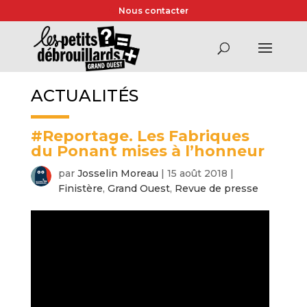
Nous contacter
ACTUALITÉS
#Reportage. Les Fabriques
du Ponant mises à l’honneur
par
Josselin Moreau
|
15 août 2018
|
Finistère
,
Grand Ouest
,
Revue de presse