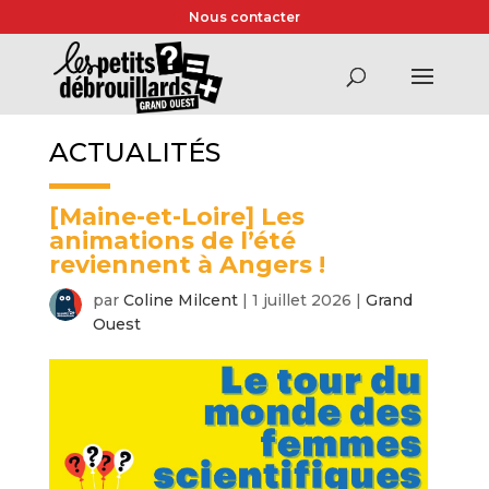
Nous contacter
ACTUALITÉS
[Maine-et-Loire] Les
animations de l’été
reviennent à Angers !
par
Coline Milcent
|
1 juillet 2026
|
Grand
Ouest