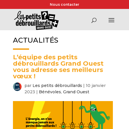
Nous contacter
ACTUALITÉS
L’équipe des petits
débrouillards Grand Ouest
vous adresse ses meilleurs
vœux !
par
Les petits débrouillards
|
10 janvier
2023
|
Bénévoles
,
Grand Ouest