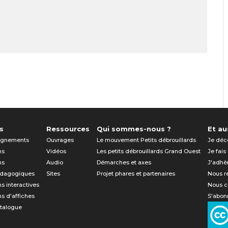
s
Ressources
Qui sommes-nous ?
Et aus
gnements
Ouvrages
Le mouvement Petits débrouillards
Je déc
ns
Vidéos
Les petits débrouillards Grand Ouest
Je fais
ns
Audio
Démarches et axes
J'adhè
édagogiques
Sites
Projet phares et partenaires
Nous r
ns interactives
Nous c
ns d'affiches
S'abonn
atalogue