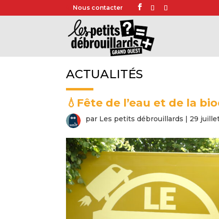
Nous contacter
ACTUALITÉS
💧Fête de l’eau et de la bi
par
Les petits débrouillards
|
29 juill