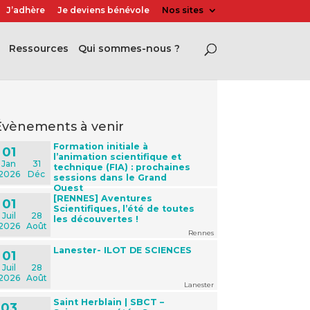
J’adhère
Je deviens bénévole
Nos sites
Ressources
Qui sommes-nous ?
évènements à venir
Formation initiale à
01
l’animation scientifique et
Jan
31
technique (FIA) : prochaines
2026
Déc
sessions dans le Grand
Ouest
[RENNES] Aventures
01
Scientifiques, l’été de toutes
Juil
28
les découvertes !
2026
Août
Rennes
Lanester- ILOT DE SCIENCES
01
Juil
28
2026
Août
Lanester
Saint Herblain | SBCT –
03