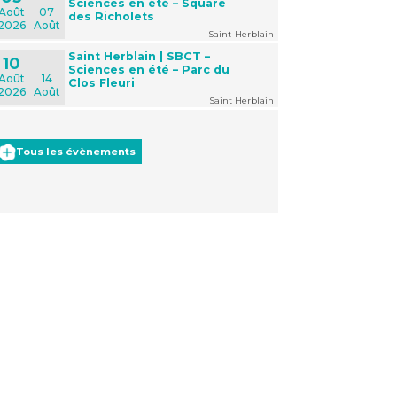
Sciences en été – Square
Août
07
des Richolets
2026
Août
Saint-Herblain
Saint Herblain | SBCT –
10
Sciences en été – Parc du
Août
14
Clos Fleuri
2026
Août
Saint Herblain
Tous les évènements