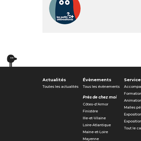
Actualités
Évènements
Service
Toutes les actualités
Tous les évènements
Accompa
Formatio
Près de chez moi
Animatio
Côtes-d'Armor
Malles p
Finistère
Expositio
Ille-et-Vilaine
Expositio
Loire-Atlantique
Tout le c
Maine-et-Loire
Mayenne