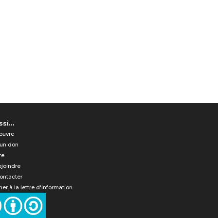
si...
ouvre
 un don
re
ejoindre
ontacter
er à la lettre d'information