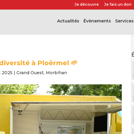
Je découvre
Je fais un don
Actualités
évènements
Services
odiversité à Ploërmel 🌱
et 2025
|
Grand Ouest
,
Morbihan