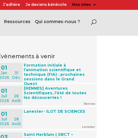
J’adhère
Je deviens bénévole
Nos sites
Ressources
Qui sommes-nous ?
évènements à venir
Formation initiale à
01
l’animation scientifique et
Jan
31
technique (FIA) : prochaines
2026
Déc
sessions dans le Grand
Ouest
[RENNES] Aventures
01
Scientifiques, l’été de toutes
Juil
28
les découvertes !
2026
Août
Rennes
Lanester- ILOT DE SCIENCES
01
Juil
28
2026
Août
Lanester
Saint Herblain | SBCT –
03