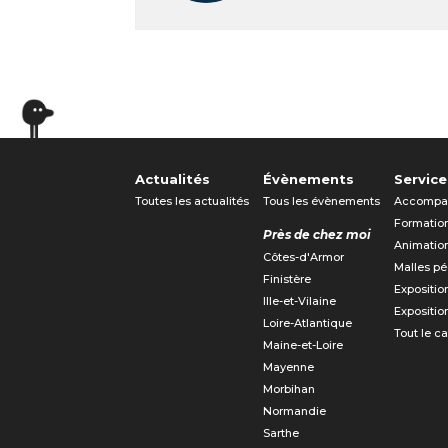
Actualités
Évènements
Service
Toutes les actualités
Tous les évènements
Accompa
Formatio
Près de chez moi
Animatio
Côtes-d'Armor
Malles p
Finistère
Expositio
Ille-et-Vilaine
Expositio
Loire-Atlantique
Tout le c
Maine-et-Loire
Mayenne
Morbihan
Normandie
Sarthe