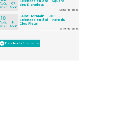
Sciences en été – Square
Août
07
des Richolets
2026
Août
Saint-Herblain
Saint Herblain | SBCT –
10
Sciences en été – Parc du
Août
14
Clos Fleuri
2026
Août
Saint Herblain
Tous les évènements