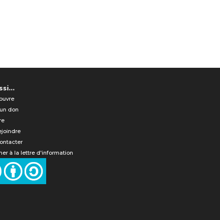
si...
ouvre
 un don
re
ejoindre
ontacter
er à la lettre d'information