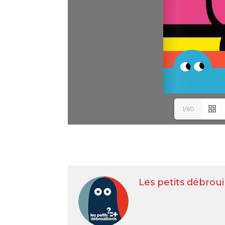
1/60
Les petits débroui