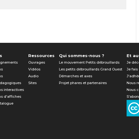
s
Ressources
Qui sommes-nous ?
Et aus
gnements
Ouvrages
Le mouvement Petits débrouillards
Je déc
ns
Vidéos
Les petits débrouillards Grand Ouest
Je fais
ns
Audio
Démarches et axes
J'adhè
édagogiques
Sites
Projet phares et partenaires
Nous r
ns interactives
Nous c
ns d'affiches
S'abonn
atalogue