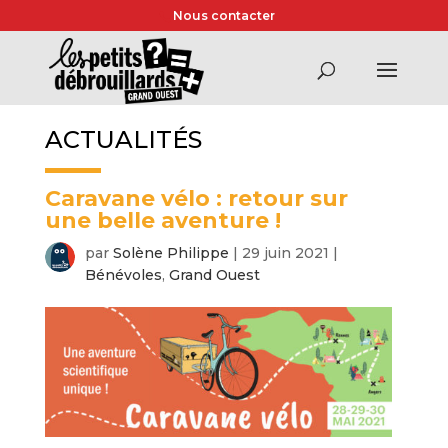
Nous contacter
ACTUALITÉS
Caravane vélo : retour sur
une belle aventure !
par
Solène Philippe
|
29 juin 2021
|
Bénévoles
,
Grand Ouest