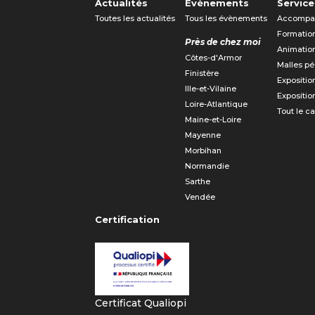
Actualités
Évènements
Service
Toutes les actualités
Tous les évènements
Accompa
Formatio
Près de chez moi
Animatio
Côtes-d'Armor
Malles p
Finistère
Expositio
Ille-et-Vilaine
Expositio
Loire-Atlantique
Tout le c
Maine-et-Loire
Mayenne
Morbihan
Normandie
Sarthe
Vendée
Certification
Certificat Qualiopi