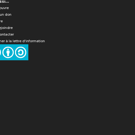
si...
ouvre
 un don
re
ejoindre
ontacter
er à la lettre d'information