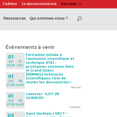
J’adhère
Je deviens bénévole
Nos sites
Ressources
Qui sommes-nous ?
évènements à venir
Formation initiale à
01
l’animation scientifique et
Jan
31
technique (FIA) :
2026
Déc
prochaines sessions dans
le Grand Ouest
[RENNES] Aventures
01
Scientifiques, l’été de
Juil
28
toutes les découvertes !
2026
Août
Rennes
Lanester- ILOT DE
01
SCIENCES
Juil
28
2026
Août
Lanester
Saint Herblain | SBCT –
03