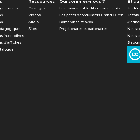
s
Ressources
Qui sommes-nous ?
Et aus
gnements
Ouvrages
Le mouvement Petits débrouillards
Je déc
ns
Vidéos
Les petits débrouillards Grand Ouest
Je fais
ns
Audio
Démarches et axes
J'adhè
édagogiques
Sites
Projet phares et partenaires
Nous r
ns interactives
Nous c
ns d'affiches
S'abonn
atalogue