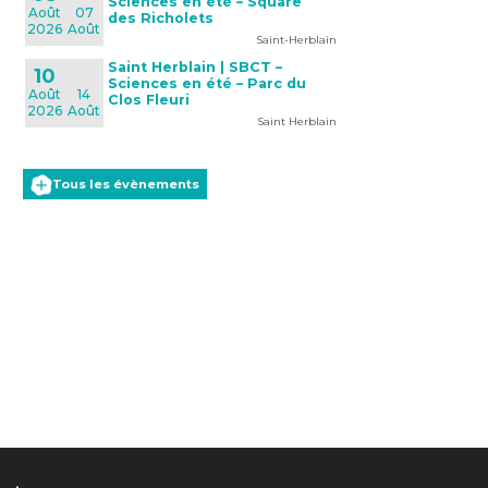
Sciences en été – Square
Août
07
des Richolets
2026
Août
Saint-Herblain
Saint Herblain | SBCT –
10
Sciences en été – Parc du
Août
14
Clos Fleuri
2026
Août
Saint Herblain
Tous les évènements