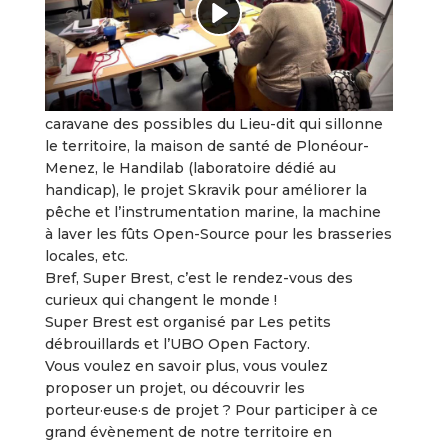
Depuis 10 ans, ce sont près de 100 projets qui
ont été imaginés et prototypés à Super Brest.
Certains de ces projets sont devenus réalité et
participent de l’amélioration de notre vie dans
le pays de Brest. Citons par exemple la
caravane des possibles du Lieu-dit qui sillonne
le territoire, la maison de santé de Plonéour-
Menez, le Handilab (laboratoire dédié au
handicap), le projet Skravik pour améliorer la
pêche et l’instrumentation marine, la machine
à laver les fûts Open-Source pour les brasseries
locales, etc.
Bref, Super Brest, c’est le rendez-vous des
curieux qui changent le monde !
Super Brest est organisé par Les petits
débrouillards et l’UBO Open Factory.
Vous voulez en savoir plus, vous voulez
proposer un projet, ou découvrir les
porteur·euse·s de projet ? Pour participer à ce
grand évènement de notre territoire en