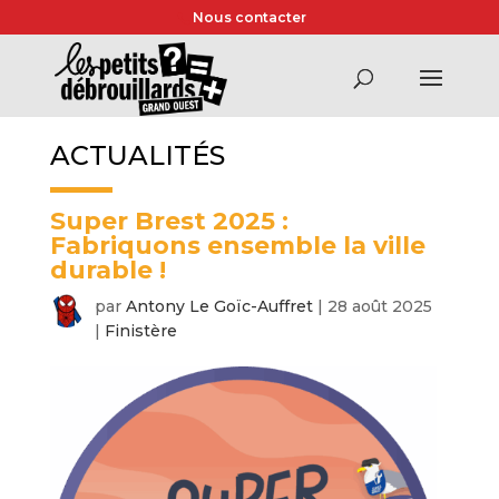
Nous contacter
ACTUALITÉS
Super Brest 2025 :
Fabriquons ensemble la ville
durable !
par
Antony Le Goïc-Auffret
|
28 août 2025
|
Finistère