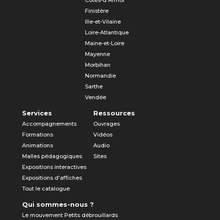
Côtes-d'Armor
Finistère
Ille-et-Vilaine
Loire-Atlantique
Maine-et-Loire
Mayenne
Morbihan
Normandie
Sarthe
Vendée
Services
Ressources
Accompagnements
Ouvrages
Formations
Vidéos
Animations
Audio
Malles pédagogiques
Sites
Expositions interactives
Expositions d'affiches
Tout le catalogue
Qui sommes-nous ?
Le mouvement Petits débrouillards