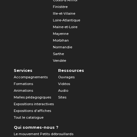
Côtes-d'Armor
Finistère
Ille-et-Vilaine
Loire-Atlantique
Maine-et-Loire
Mayenne
Morbihan
Normandie
Sarthe
Vendée
Services
Ressources
Accompagnements
Ouvrages
Formations
Vidéos
Animations
Audio
Malles pédagogiques
Sites
Expositions interactives
Expositions d'affiches
Tout le catalogue
Qui sommes-nous ?
Le mouvement Petits débrouillards