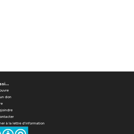
si...
ouvre
 un don
re
ejoindre
ontacter
er à la lettre d'information