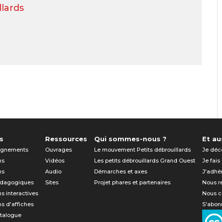
llards
s
Ressources
Qui sommes-nous ?
Et aus
gnements
Ouvrages
Le mouvement Petits débrouillards
Je déc
ns
Vidéos
Les petits débrouillards Grand Ouest
Je fais
ns
Audio
Démarches et axes
J'adhè
édagogiques
Sites
Projet phares et partenaires
Nous r
ns interactives
Nous c
ns d'affiches
S'abonn
atalogue