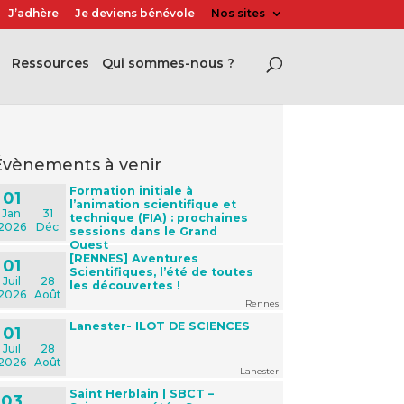
J’adhère
Je deviens bénévole
Nos sites
Ressources
Qui sommes-nous ?
évènements à venir
Formation initiale à
01
l’animation scientifique et
Jan
31
technique (FIA) : prochaines
2026
Déc
sessions dans le Grand
Ouest
[RENNES] Aventures
01
Scientifiques, l’été de toutes
Juil
28
les découvertes !
2026
Août
Rennes
Lanester- ILOT DE SCIENCES
01
Juil
28
2026
Août
Lanester
Saint Herblain | SBCT –
03