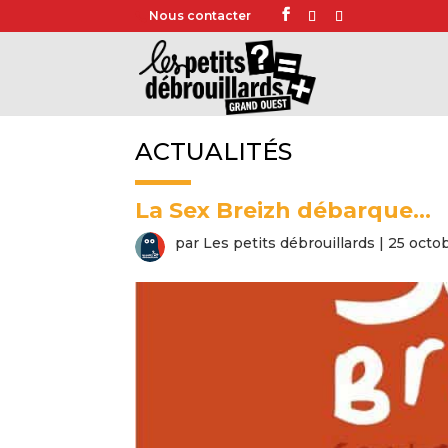
Nous contacter
ACTUALITÉS
La Sex Breizh débarque…
par
Les petits débrouillards
|
25 octo