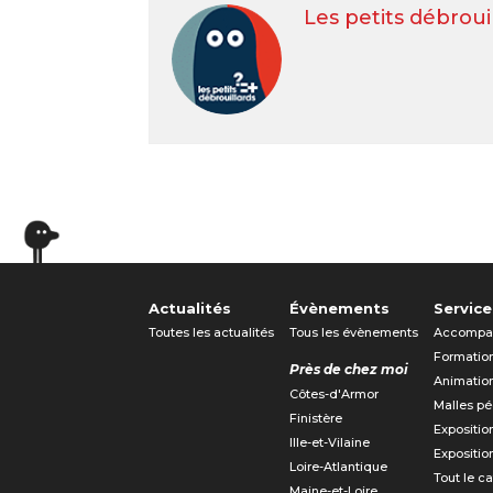
Les petits débroui
Actualités
Évènements
Service
Toutes les actualités
Tous les évènements
Accompa
Formatio
Près de chez moi
Animatio
Côtes-d'Armor
Malles p
Finistère
Expositio
Ille-et-Vilaine
Expositio
Loire-Atlantique
Tout le c
Maine-et-Loire