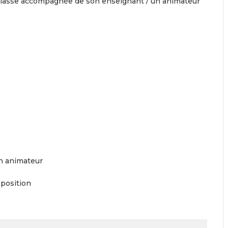
 classe accompagnée de son enseignant / un animateur
n animateur
xposition