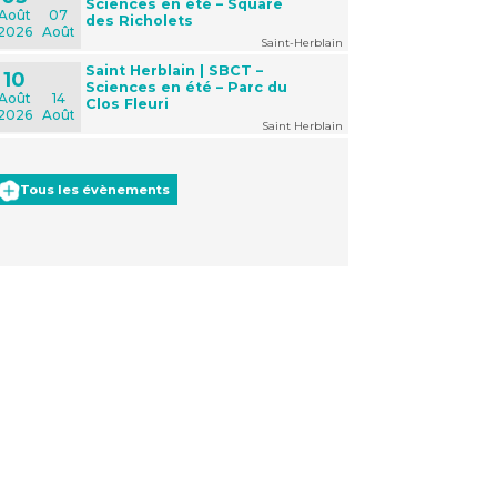
Sciences en été – Square
Août
07
des Richolets
2026
Août
Saint-Herblain
Saint Herblain | SBCT –
10
Sciences en été – Parc du
Août
14
Clos Fleuri
2026
Août
Saint Herblain
Tous les évènements