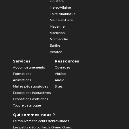
Finistère
Ille-et-Vilaine
Loire-Atlantique
Maine-et-Loire
Mayenne
Morbihan
Normandie
Sarthe
Vendée
Services
Ressources
Accompagnements
Ouvrages
Formations
Vidéos
Animations
Audio
Malles pédagogiques
Sites
Expositions interactives
Expositions d'affiches
Tout le catalogue
Qui sommes-nous ?
Le mouvement Petits débrouillards
Les petits débrouillards Grand Ouest