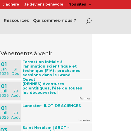
J’adhère
Je deviens bénévole
Nos sites
Ressources
Qui sommes-nous ?
évènements à venir
Formation initiale à
01
l’animation scientifique et
Jan
31
technique (FIA) : prochaines
2026
Déc
sessions dans le Grand
Ouest
[RENNES] Aventures
01
Scientifiques, l’été de toutes
Juil
28
les découvertes !
2026
Août
Rennes
Lanester- ILOT DE SCIENCES
01
Juil
28
2026
Août
Lanester
Saint Herblain | SBCT –
03