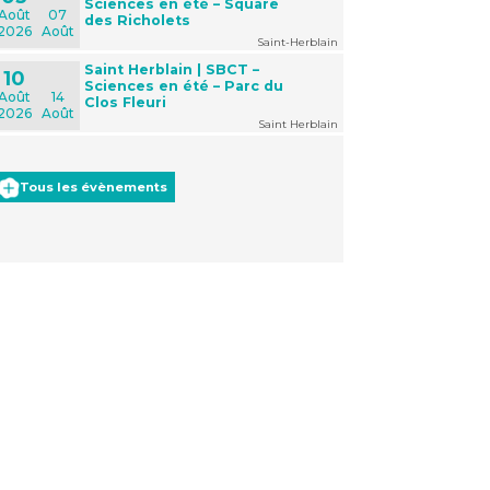
Sciences en été – Square
Août
07
des Richolets
2026
Août
Saint-Herblain
Saint Herblain | SBCT –
10
Sciences en été – Parc du
Août
14
Clos Fleuri
2026
Août
Saint Herblain
Tous les évènements
Office 365
Outlook Live