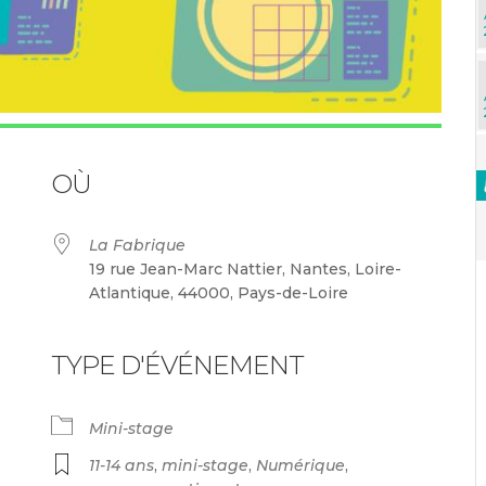
OÙ
La Fabrique
19 rue Jean-Marc Nattier, Nantes, Loire-
Atlantique, 44000, Pays-de-Loire
TYPE D'ÉVÉNEMENT
endrier Google
iCalendar
Mini-stage
11-14 ans
,
mini-stage
,
Numérique
,