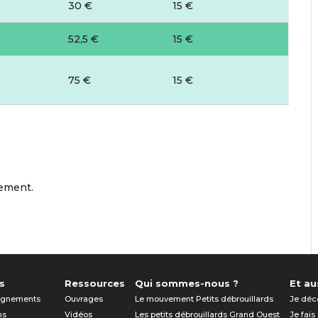
30 €
15 €
52,5 €
15 €
75 €
15 €
nement.
s
Ressources
Qui sommes-nous ?
Et aus
gnements
Ouvrages
Le mouvement Petits débrouillards
Je déc
ns
Vidéos
Les petits débrouillards Grand Ouest
Je fais