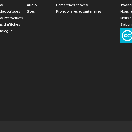
ns
Audio
Démarches et axes
J'adhè
édagogiques
Sites
Projet phares et partenaires
Nous r
ns interactives
Nous c
ns d'affiches
S'abonn
atalogue