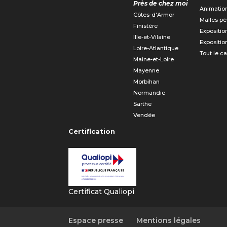
Près de chez moi
Animatio
Côtes-d'Armor
Malles p
Finistère
Expositio
Ille-et-Vilaine
Expositio
Loire-Atlantique
Tout le c
Maine-et-Loire
Mayenne
Morbihan
Normandie
Sarthe
Vendée
Certification
Certificat Qualiopi
Espace presse
Mentions légales