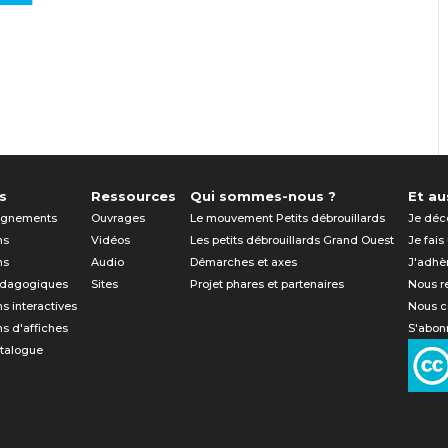
s
Ressources
Qui sommes-nous ?
Et aus
gnements
Ouvrages
Le mouvement Petits débrouillards
Je déc
ns
Vidéos
Les petits débrouillards Grand Ouest
Je fais
ns
Audio
Démarches et axes
J'adhè
édagogiques
Sites
Projet phares et partenaires
Nous r
ns interactives
Nous c
ns d'affiches
S'abonn
atalogue