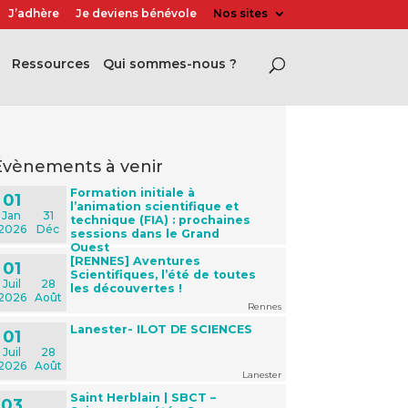
J’adhère
Je deviens bénévole
Nos sites
Ressources
Qui sommes-nous ?
évènements à venir
Formation initiale à
01
l’animation scientifique et
Jan
31
technique (FIA) : prochaines
2026
Déc
sessions dans le Grand
Ouest
[RENNES] Aventures
01
Scientifiques, l’été de toutes
Juil
28
les découvertes !
2026
Août
Rennes
Lanester- ILOT DE SCIENCES
01
Juil
28
2026
Août
Lanester
Saint Herblain | SBCT –
03