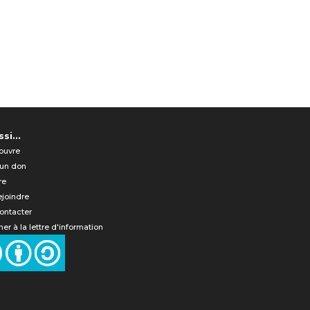
si...
ouvre
 un don
re
ejoindre
ontacter
er à la lettre d'information