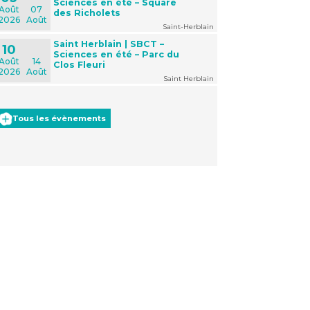
Sciences en été – Square
Août
07
des Richolets
2026
Août
Saint-Herblain
Saint Herblain | SBCT –
10
Sciences en été – Parc du
Août
14
Clos Fleuri
2026
Août
Saint Herblain
Tous les évènements