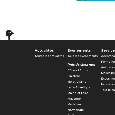
Actualités
Évènements
Service
Toutes les actualités
Tous les évènements
Accompa
Formatio
Près de chez moi
Animatio
Côtes-d'Armor
Malles p
Finistère
Expositio
Ille-et-Vilaine
Expositio
Loire-Atlantique
Tout le c
Maine-et-Loire
Mayenne
Morbihan
Normandie