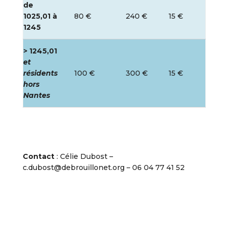
de
1025,01 à
80 €
240 €
15 €
1245
> 1245,01
et
résidents
100 €
300 €
15 €
hors
Nantes
Contact
: Célie Dubost –
c.dubost@debrouillonet.org – 06 04 77 41 52