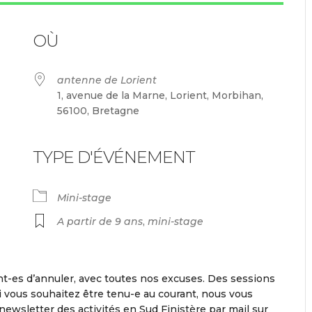
OÙ
antenne de Lorient
1, avenue de la Marne, Lorient, Morbihan,
56100, Bretagne
TYPE D'ÉVÉNEMENT
endrier Google
iCalendar
Mini-stage
A partir de 9 ans
,
mini-stage
-es d’annuler, avec toutes nos excuses. Des sessions
 vous souhaitez être tenu-e au courant, nous vous
newsletter des activités en Sud Finistère par mail sur