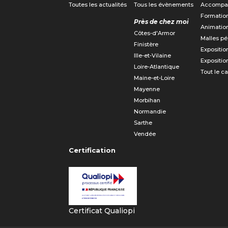
Toutes les actualités
Tous les évènements
Accompa
Formatio
Près de chez moi
Animatio
Côtes-d'Armor
Malles p
Finistère
Expositio
Ille-et-Vilaine
Expositio
Loire-Atlantique
Tout le c
Maine-et-Loire
Mayenne
Morbihan
Normandie
Sarthe
Vendée
Certification
Certificat Qualiopi