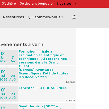
J’adhère
Je deviens bénévole
Nos sites
Ressources
Qui sommes-nous ?
évènements à venir
Formation initiale à
01
l’animation scientifique et
Jan
31
technique (FIA) : prochaines
2026
Déc
sessions dans le Grand
Ouest
[RENNES] Aventures
01
Scientifiques, l’été de toutes
Juil
28
les découvertes !
2026
Août
Rennes
Lanester- ILOT DE SCIENCES
01
Juil
28
2026
Août
Lanester
Saint Herblain | SBCT –
10