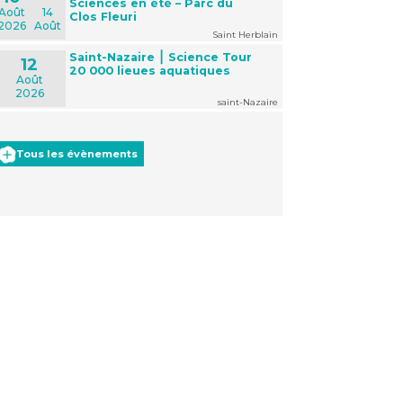
Sciences en été – Parc du
Août
14
Clos Fleuri
2026
Août
Saint Herblain
Saint-Nazaire ⎮ Science Tour
12
20 000 lieues aquatiques
Août
2026
saint-Nazaire
Tous les évènements