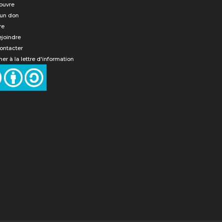
ouvre
 un don
re
ejoindre
ontacter
er à la lettre d'information