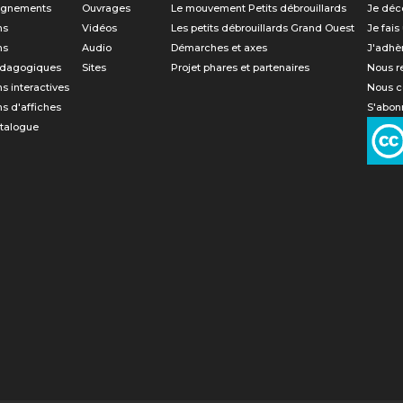
gnements
Ouvrages
Le mouvement Petits débrouillards
Je déc
ns
Vidéos
Les petits débrouillards Grand Ouest
Je fais
ns
Audio
Démarches et axes
J'adhè
édagogiques
Sites
Projet phares et partenaires
Nous r
ns interactives
Nous c
ns d'affiches
S'abonn
atalogue