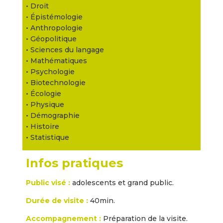
• Droit
• Épistémologie
• Anthropologie
• Géopolitique
• Sciences du langage
• Mathématiques
• Psychologie
• Biotechnologie
• Écologie
• Physique
• Démographie
• Histoire
• Statistique
Infos pratiques
Public visé :
adolescents et grand public.
Durée de visite :
40min.
Accompagnement :
Préparation de la visite.