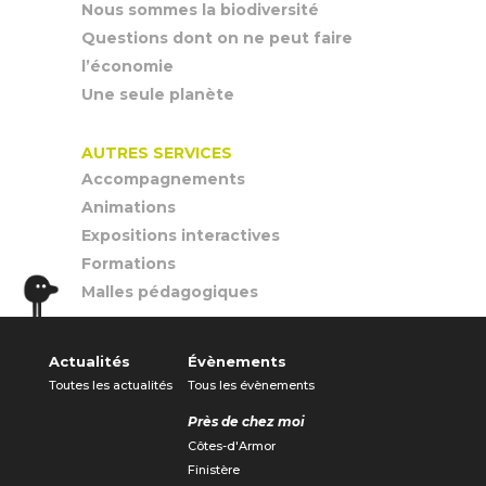
Nous sommes la biodiversité
Questions dont on ne peut faire
l’économie
Une seule planète
AUTRES SERVICES
Accompagnements
Animations
Expositions interactives
Formations
Malles pédagogiques
Actualités
Évènements
Toutes les actualités
Tous les évènements
Près de chez moi
Côtes-d'Armor
Finistère