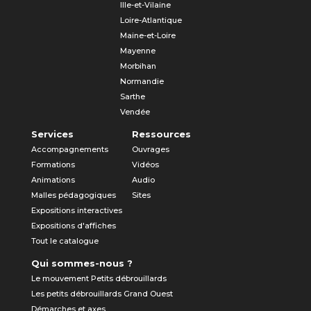
Ille-et-Vilaine
Loire-Atlantique
Maine-et-Loire
Mayenne
Morbihan
Normandie
Sarthe
Vendée
Services
Ressources
Accompagnements
Ouvrages
Formations
Vidéos
Animations
Audio
Malles pédagogiques
Sites
Expositions interactives
Expositions d'affiches
Tout le catalogue
Qui sommes-nous ?
Le mouvement Petits débrouillards
Les petits débrouillards Grand Ouest
Démarches et axes