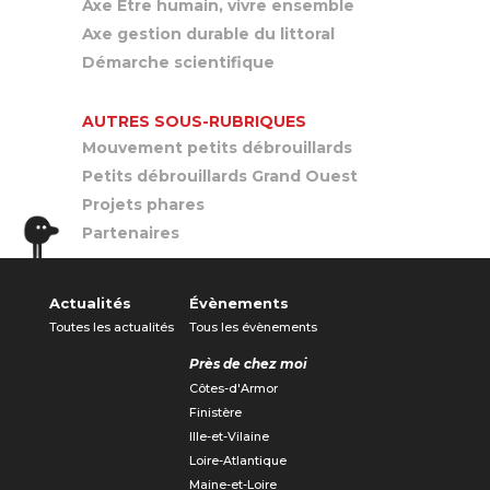
Axe Être humain, vivre ensemble
Axe gestion durable du littoral
Démarche scientifique
AUTRES SOUS-RUBRIQUES
Mouvement petits débrouillards
Petits débrouillards Grand Ouest
Projets phares
Partenaires
Actualités
Évènements
Toutes les actualités
Tous les évènements
Près de chez moi
Côtes-d'Armor
Finistère
Ille-et-Vilaine
Loire-Atlantique
Maine-et-Loire