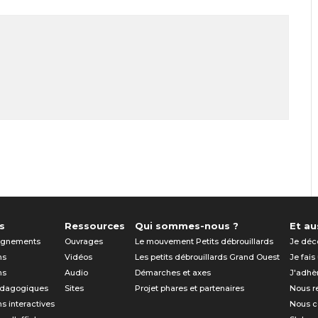
s
Ressources
Qui sommes-nous ?
Et aus
gnements
Ouvrages
Le mouvement Petits débrouillards
Je déc
ns
Vidéos
Les petits débrouillards Grand Ouest
Je fais
ns
Audio
Démarches et axes
J'adhè
édagogiques
Sites
Projet phares et partenaires
Nous r
ns interactives
Nous c