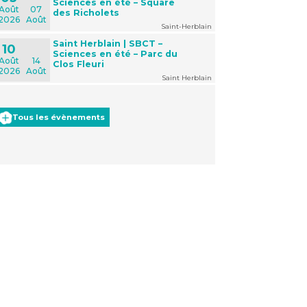
Sciences en été – Square
Août
07
des Richolets
2026
Août
Saint-Herblain
Saint Herblain | SBCT –
10
Sciences en été – Parc du
Août
14
Clos Fleuri
2026
Août
Saint Herblain
Tous les évènements