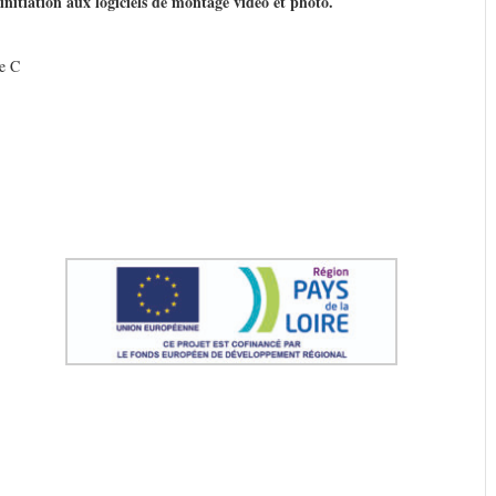
initiation aux logiciels de montage vidéo et photo.
e C