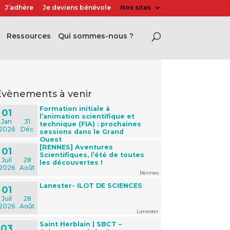
J’adhère
Je deviens bénévole
Nos sites
Ressources
Qui sommes-nous ?
évènements à venir
Formation initiale à
01
l’animation scientifique et
Jan
31
technique (FIA) : prochaines
2026
Déc
sessions dans le Grand
Ouest
[RENNES] Aventures
01
Scientifiques, l’été de toutes
Juil
28
les découvertes !
2026
Août
Rennes
Lanester- ILOT DE SCIENCES
01
Juil
28
2026
Août
Lanester
Saint Herblain | SBCT –
03