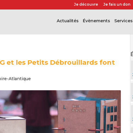
Je découvre
Je fais un don
Actualités
évènements
Services
G et les Petits Débrouillards font
oire-Atlantique