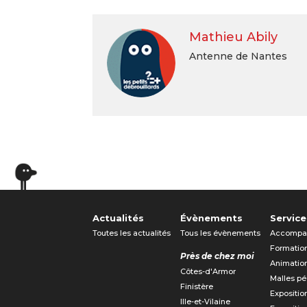
Mathieu Abily
Antenne de Nantes
Actualités
Évènements
Service
Toutes les actualités
Tous les évènements
Accompa
Formatio
Près de chez moi
Animatio
Côtes-d'Armor
Malles p
Finistère
Expositio
Ille-et-Vilaine