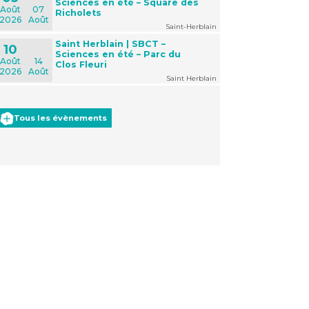
Sciences en été – Square des
Août
07
Richolets
2026
Août
Saint-Herblain
Saint Herblain | SBCT –
10
Sciences en été – Parc du
Août
14
Clos Fleuri
2026
Août
Saint Herblain
Tous les évènements