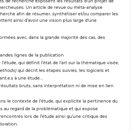
cles de recherche exposent les résultats d’un projet de
ercheuses. Un article de revue ou méta-analyse
cherche afin de résumer, synthétiser et/ou comparer les
ettent ainsi d’avoir une vision plus large d’une
normées avec, dans la grande majorité des cas, des
randes lignes de la publication
étude, qui définit l’état de l’art sur la thématique visée,
methods)
qui décrit les étapes suivies, les logiciels et
pant.e.s à une étude…
résultats bruts, sans interprétation ni de mise en lien
ns le contexte de l’étude, qui explicite la pertinence du
ats au regard de la problématique et qui expose
encontrés lors de l’étude ainsi qu’une critique des
oration.