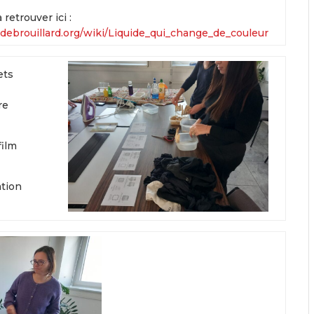
retrouver ici :
debrouillard.org/wiki/Liquide_qui_change_de_couleur
ets
re
film
ation