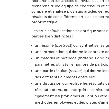
recherche et les articles de revue. Les arti
recherche d’une équipe de chercheurs et ch
compare et analyse plusieurs articles de re
résultats de ces différents articles. Ils perm
problématique.
Les articles/publications scientifique sont 
parties bien distinctes :
un résumé (
abstract
) qui synthétise les g
une introduction qui donne le contexte de l’
un matériel et méthode (
materials and 
paramètres utilisés, le nombre de partici
une partie résultat (
results
) qui donne les 
des différents éléments entre eux.
une discussion qui replace les résultats da
résultat obtenu, qui interprète les résult
également les problèmes qui ont pu être r
méthodes employées et des pistes d’améli