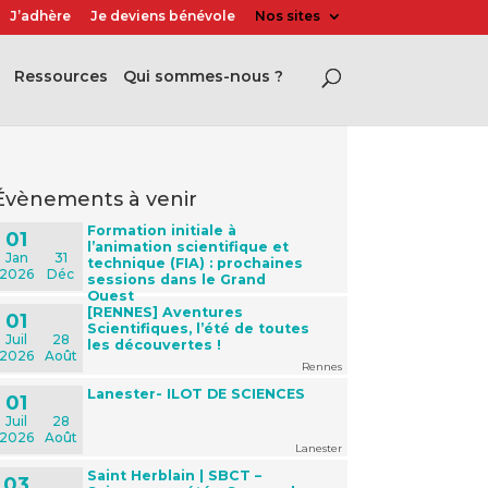
J’adhère
Je deviens bénévole
Nos sites
Ressources
Qui sommes-nous ?
évènements à venir
Formation initiale à
01
l’animation scientifique et
Jan
31
technique (FIA) : prochaines
2026
Déc
sessions dans le Grand
Ouest
[RENNES] Aventures
01
Scientifiques, l’été de toutes
Juil
28
les découvertes !
2026
Août
Rennes
Lanester- ILOT DE SCIENCES
01
Juil
28
2026
Août
Lanester
Saint Herblain | SBCT –
03