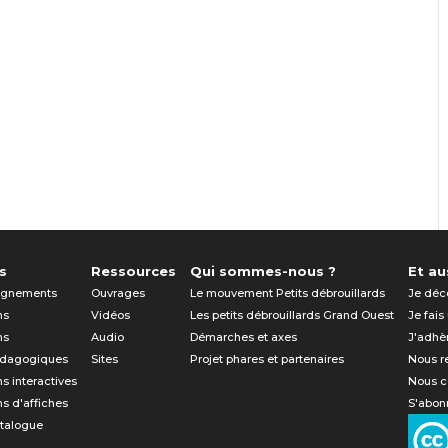
s
Ressources
Qui sommes-nous ?
Et aus
gnements
Ouvrages
Le mouvement Petits débrouillards
Je déc
ns
Vidéos
Les petits débrouillards Grand Ouest
Je fais
ns
Audio
Démarches et axes
J'adhè
édagogiques
Sites
Projet phares et partenaires
Nous r
ns interactives
Nous c
ns d'affiches
S'abonn
atalogue