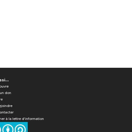
si...
ouvre
 un don
re
ejoindre
ontacter
er à la lettre d'information