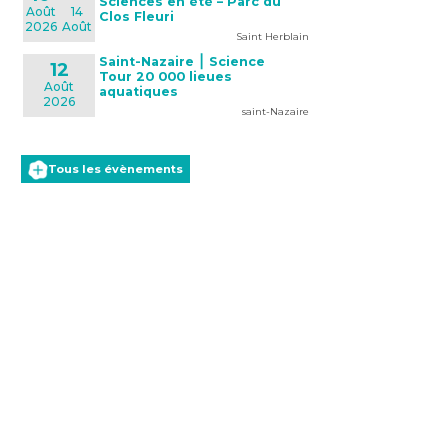
Sciences en été – Parc du
Août
14
Clos Fleuri
2026
Août
Saint Herblain
Saint-Nazaire ⎮ Science
12
Tour 20 000 lieues
Août
aquatiques
2026
saint-Nazaire
Tous les évènements