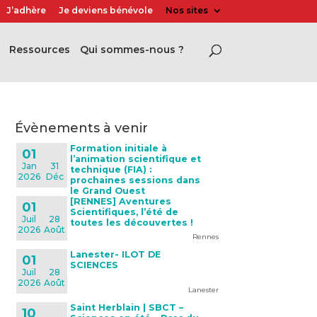
J’adhère
Je deviens bénévole
Nos sites
Ressources
Qui sommes-nous ?
évènements à venir
Formation initiale à
01
l’animation scientifique et
Jan
31
technique (FIA) :
2026
Déc
prochaines sessions dans
le Grand Ouest
[RENNES] Aventures
01
Scientifiques, l’été de
Juil
28
toutes les découvertes !
2026
Août
Rennes
Lanester- ILOT DE
01
SCIENCES
Juil
28
2026
Août
Lanester
Saint Herblain | SBCT –
10