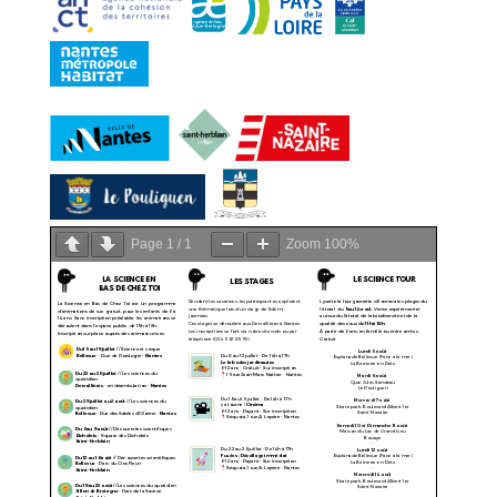
Page
1
/
1
Zoom
100%