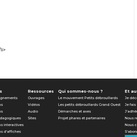
li>
s
Ressources
Qui sommes-nous ?
Et aus
gnements
Ouvrages
Le mouvement Petits débrouillards
Je déc
ns
Vidéos
Les petits débrouillards Grand Ouest
Je fais
ns
Audio
Démarches et axes
J'adhè
édagogiques
Sites
Projet phares et partenaires
Nous r
ns interactives
Nous c
ns d'affiches
S'abonn