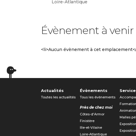
Loire-Atlantique
Évènement à venir
<li>Aucun évènement à cet emplacement</
Actualités
Évènements
Service
Toutes les actualités
Tous les évènements
Accompa
Formatio
Près de chez moi
Animatio
Côtes-d'Armor
Malles p
Finistère
Expositio
Ille-et-Vilaine
Expositio
Loire-Atlantique