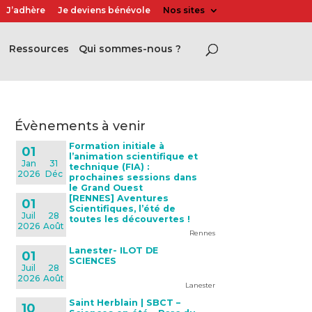
J’adhère
Je deviens bénévole
Nos sites
Ressources
Qui sommes-nous ?
évènements à venir
Formation initiale à
01
l’animation scientifique et
Jan
31
technique (FIA) :
2026
Déc
prochaines sessions dans
le Grand Ouest
[RENNES] Aventures
01
Scientifiques, l’été de
Juil
28
toutes les découvertes !
2026
Août
Rennes
Lanester- ILOT DE
01
SCIENCES
Juil
28
2026
Août
Lanester
Saint Herblain | SBCT –
10