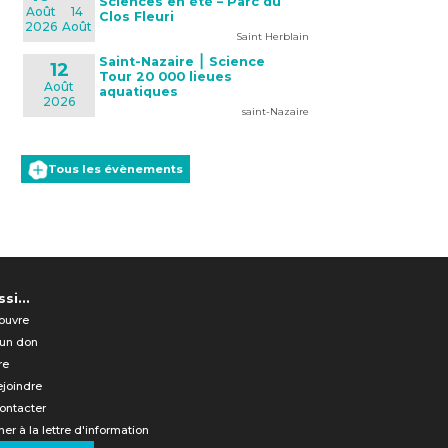
Sciences en été – Parc du
Août
14
Clos Fleuri
2026
Août
Saint Herblain
Saint-Nazaire ⎮ Science
12
Tour 20 000 lieues
Août
aquatiques
2026
saint-Nazaire
Tous les évènements
si...
ouvre
 un don
re
ejoindre
ontacter
er à la lettre d'information