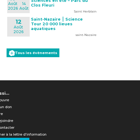
Sciences en été – Parc du
Août
14
Clos Fleuri
2026
Août
Saint Herblain
Saint-Nazaire ⎮ Science
12
Tour 20 000 lieues
Août
aquatiques
2026
saint-Nazaire
Tous les évènements
si...
ouvre
 un don
re
ejoindre
ontacter
er à la lettre d'information