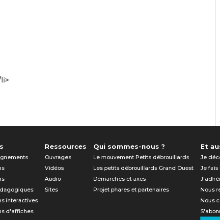
li>
s
Ressources
Qui sommes-nous ?
Et aus
gnements
Ouvrages
Le mouvement Petits débrouillards
Je déc
ns
Vidéos
Les petits débrouillards Grand Ouest
Je fais
ns
Audio
Démarches et axes
J'adhè
édagogiques
Sites
Projet phares et partenaires
Nous r
ns interactives
Nous c
ns d'affiches
S'abonn