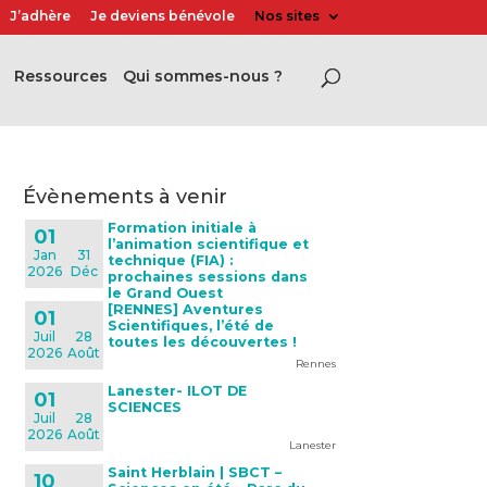
J’adhère
Je deviens bénévole
Nos sites
Ressources
Qui sommes-nous ?
évènements à venir
Formation initiale à
01
l’animation scientifique et
Jan
31
technique (FIA) :
2026
Déc
prochaines sessions dans
le Grand Ouest
[RENNES] Aventures
01
Scientifiques, l’été de
Juil
28
toutes les découvertes !
2026
Août
Rennes
Lanester- ILOT DE
01
SCIENCES
Juil
28
2026
Août
Lanester
Saint Herblain | SBCT –
10