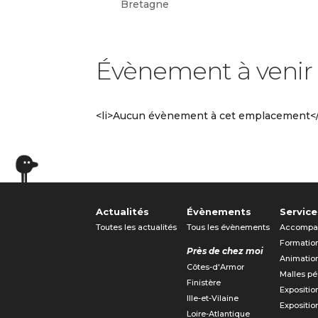
Bretagne
Évènement à venir
<li>Aucun évènement à cet emplacement</
Actualités
Évènements
Service
Toutes les actualités
Tous les évènements
Accompa
Formatio
Près de chez moi
Animatio
Côtes-d'Armor
Malles p
Finistère
Expositio
Ille-et-Vilaine
Expositio
Loire-Atlantique