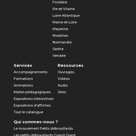
Finistère
Ille-et-Vilaine
Loire-Atlantique
Maine-et-Loire
Mayenne
Morbihan
Normandie
Sarthe
Vendée
Services
Ressources
Accompagnements
Ouvrages
Formations
Vidéos
Animations
Audio
Malles pédagogiques
Sites
Expositions interactives
Expositions d'affiches
Tout le catalogue
Qui sommes-nous ?
Le mouvement Petits débrouillards
Les petits débrouillards Grand Ouest