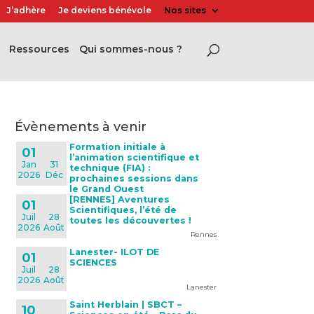
J’adhère
Je deviens bénévole
Nos sites
Ressources
Qui sommes-nous ?
évènements à venir
Formation initiale à
01
l’animation scientifique et
Jan
31
technique (FIA) :
2026
Déc
prochaines sessions dans
le Grand Ouest
[RENNES] Aventures
01
Scientifiques, l’été de
Juil
28
toutes les découvertes !
2026
Août
Rennes
Lanester- ILOT DE
01
SCIENCES
Juil
28
2026
Août
Lanester
Saint Herblain | SBCT –
10