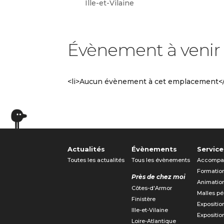
Ille-et-Vilaine
Évènement à venir
<li>Aucun évènement à cet emplacement</
Actualités
Évènements
Service
Toutes les actualités
Tous les évènements
Accompa
Formatio
Près de chez moi
Animatio
Côtes-d'Armor
Malles p
Finistère
Expositio
Ille-et-Vilaine
Expositio
Loire-Atlantique