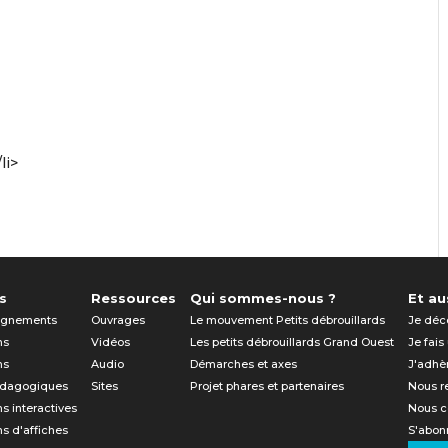
li>
s
Ressources
Qui sommes-nous ?
Et aus
gnements
Ouvrages
Le mouvement Petits débrouillards
Je déc
ns
Vidéos
Les petits débrouillards Grand Ouest
Je fais
ns
Audio
Démarches et axes
J'adhè
édagogiques
Sites
Projet phares et partenaires
Nous r
ns interactives
Nous c
ns d'affiches
S'abonn