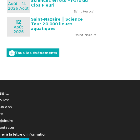
Sciences en été – Parc du
Août
14
Clos Fleuri
2026
Août
Saint Herblain
Saint-Nazaire ⎮ Science
12
Tour 20 000 lieues
Août
aquatiques
2026
saint-Nazaire
Tous les évènements
si...
ouvre
 un don
re
ejoindre
ontacter
er à la lettre d'information