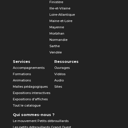
Finistère
Ille-et-Vilaine
Loire-Atlantique
Maine-et-Loire
Mayenne
Morbihan
Normandie
Sarthe
Vendée
Services
Ressources
Accompagnements
Ouvrages
Formations
Vidéos
Animations
Audio
Malles pédagogiques
Sites
Expositions interactives
Expositions d'affiches
Tout le catalogue
Qui sommes-nous ?
Le mouvement Petits débrouillards
Les petits débrouillards Grand Ouest