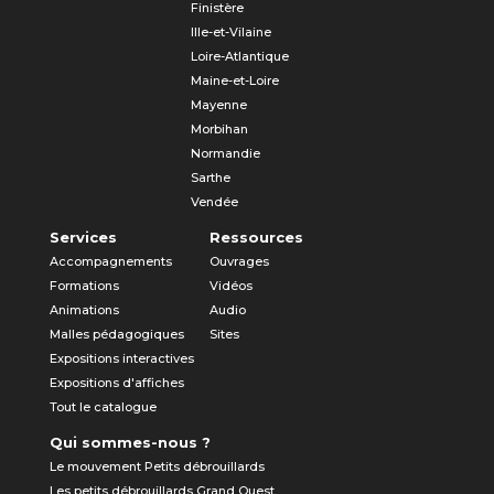
Finistère
Ille-et-Vilaine
Loire-Atlantique
Maine-et-Loire
Mayenne
Morbihan
Normandie
Sarthe
Vendée
Services
Ressources
Accompagnements
Ouvrages
Formations
Vidéos
Animations
Audio
Malles pédagogiques
Sites
Expositions interactives
Expositions d'affiches
Tout le catalogue
Qui sommes-nous ?
Le mouvement Petits débrouillards
Les petits débrouillards Grand Ouest