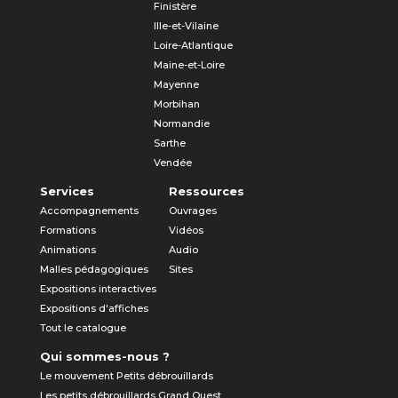
Finistère
Ille-et-Vilaine
Loire-Atlantique
Maine-et-Loire
Mayenne
Morbihan
Normandie
Sarthe
Vendée
Services
Ressources
Accompagnements
Ouvrages
Formations
Vidéos
Animations
Audio
Malles pédagogiques
Sites
Expositions interactives
Expositions d'affiches
Tout le catalogue
Qui sommes-nous ?
Le mouvement Petits débrouillards
Les petits débrouillards Grand Ouest