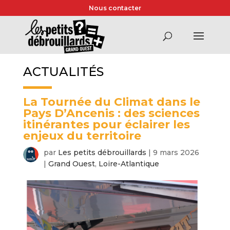
Nous contacter
ACTUALITÉS
La Tournée du Climat dans le
Pays D’Ancenis : des sciences
itinérantes pour éclairer les
enjeux du territoire
par
Les petits débrouillards
|
9 mars 2026
|
Grand Ouest
,
Loire-Atlantique