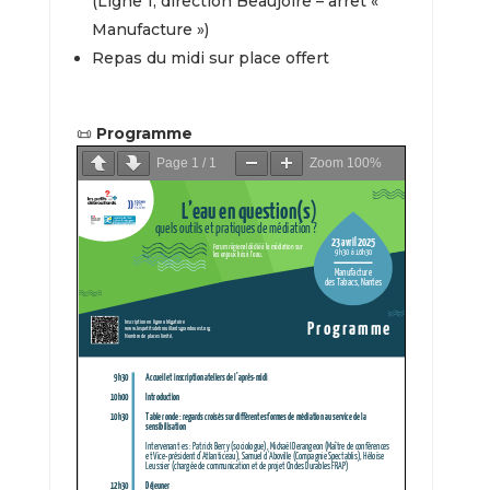
(Ligne 1, direction Beaujoire – arrêt «
Manufacture »)
Repas du midi sur place offert
📜
Programme
Page
1
/
1
Zoom
100%