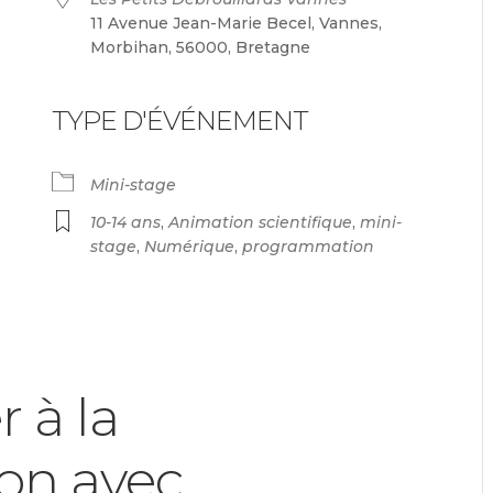
11 Avenue Jean-Marie Becel, Vannes,
Morbihan, 56000, Bretagne
TYPE D'ÉVÉNEMENT
endrier Google
iCalendar
Mini-stage
10-14 ans
,
Animation scientifique
,
mini-
stage
,
Numérique
,
programmation
r à la
on avec