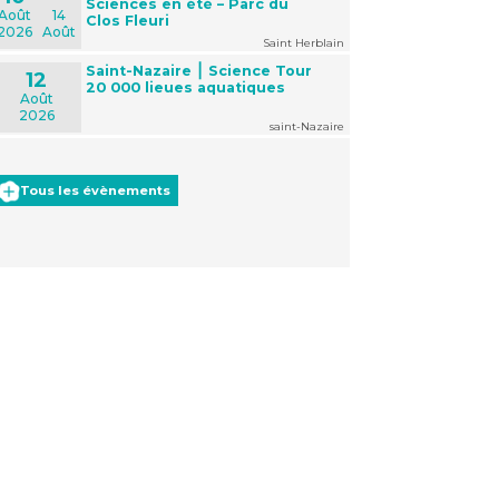
Sciences en été – Parc du
Août
14
Clos Fleuri
2026
Août
Saint Herblain
Saint-Nazaire ⎮ Science Tour
12
20 000 lieues aquatiques
Août
2026
saint-Nazaire
Tous les évènements