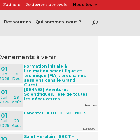
J’adhère
Je deviens bénévole
Nos sites
Ressources
Qui sommes-nous ?
évènements à venir
Formation initiale à
01
l’animation scientifique et
Jan
31
technique (FIA) : prochaines
2026
Déc
sessions dans le Grand
Ouest
[RENNES] Aventures
01
Scientifiques, l’été de toutes
Juil
28
les découvertes !
2026
Août
Rennes
Lanester- ILOT DE SCIENCES
01
Juil
28
2026
Août
Lanester
Saint Herblain | SBCT –
10