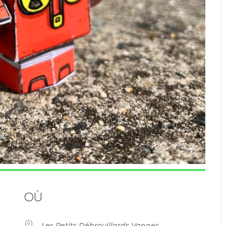
OÙ
Les Petits Débrouillards Vannes