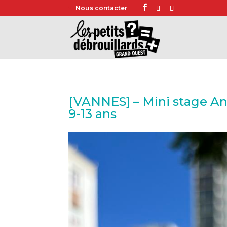
Nous contacter
[VANNES] – Mini stage An
9-13 ans