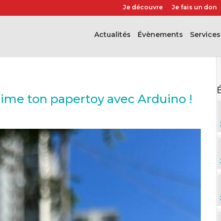
Je découvre
Je fais un don
Actualités
évènements
Services
ime ton papertoy avec Arduino !