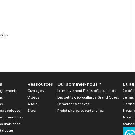
/li>
s
Ressources
Qui sommes-nous ?
Et aus
gnements
Ouvrages
Le mouvement Petits débrouillards
Je déc
ns
Vidéos
Les petits débrouillards Grand Ouest
Je fais
ns
Audio
Démarches et axes
J'adhè
édagogiques
Sites
Projet phares et partenaires
Nous r
ns interactives
Nous c
ns d'affiches
S'abonn
atalogue