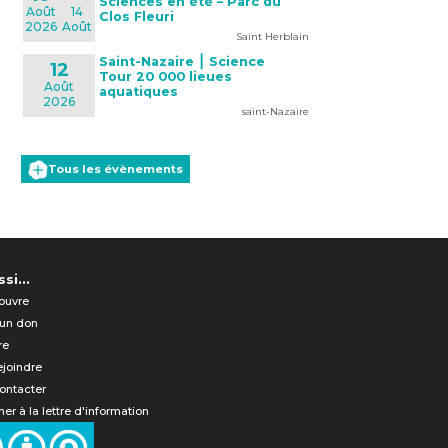
Sciences en été – Parc du
Août
14
Clos Fleuri
2026
Août
Saint Herblain
Saint-Nazaire ⎮ Science
12
Tour 20 000 lieues
Août
aquatiques
2026
saint-Nazaire
Tous les évènements
si...
ouvre
 un don
re
ejoindre
ontacter
er à la lettre d'information