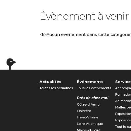
Évènement à venir
<li>Aucun évènement dans cette catégorie<
Actualités
Évènements
Service
Toutes les actualités
Tous les évènements
Accompa
Formatio
Près de chez moi
Animatio
Côtes-d'Armor
Malles p
Finistère
Expositio
Ille-et-Vilaine
Expositio
Loire-Atlantique
Tout le c
Maine-et-Loire