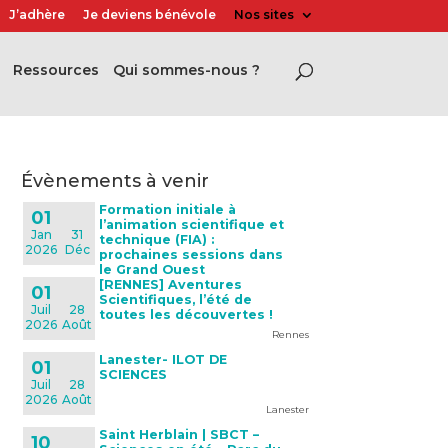
J’adhère
Je deviens bénévole
Nos sites
Ressources
Qui sommes-nous ?
évènements à venir
Formation initiale à
01
l’animation scientifique et
Jan
31
technique (FIA) :
2026
Déc
prochaines sessions dans
le Grand Ouest
[RENNES] Aventures
01
Scientifiques, l’été de
Juil
28
toutes les découvertes !
2026
Août
Rennes
Lanester- ILOT DE
01
SCIENCES
Juil
28
2026
Août
Lanester
Saint Herblain | SBCT –
10