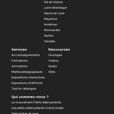
Ille-et-Vilaine
Loire-Atlantique
Maine-et-Loire
Mayenne
Morbihan
Normandie
Sarthe
Vendée
Services
Ressources
Accompagnements
Ouvrages
Formations
Vidéos
Animations
Audio
Malles pédagogiques
Sites
Expositions interactives
Expositions d'affiches
Tout le catalogue
Qui sommes-nous ?
Le mouvement Petits débrouillards
Les petits débrouillards Grand Ouest
Démarches et axes