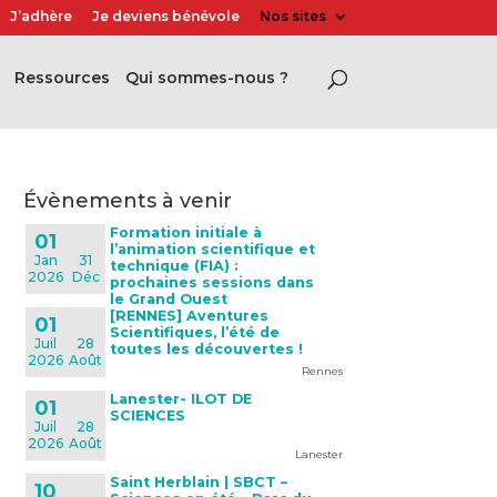
J’adhère
Je deviens bénévole
Nos sites
Ressources
Qui sommes-nous ?
évènements à venir
Formation initiale à
01
l’animation scientifique et
Jan
31
technique (FIA) :
2026
Déc
prochaines sessions dans
le Grand Ouest
[RENNES] Aventures
01
Scientifiques, l’été de
Juil
28
toutes les découvertes !
2026
Août
Rennes
Lanester- ILOT DE
01
SCIENCES
Juil
28
2026
Août
Lanester
Saint Herblain | SBCT –
10