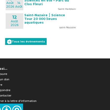
Sciences en été – Parc du
Août
14
Clos Fleuri
2026
Août
Saint Herblain
Saint-Nazaire ⎮ Science
12
Tour 20 000 lieues
Août
aquatiques
2026
saint-Nazaire
Tous les évènements
si...
ouvre
 un don
re
ejoindre
ontacter
er à la lettre d'information