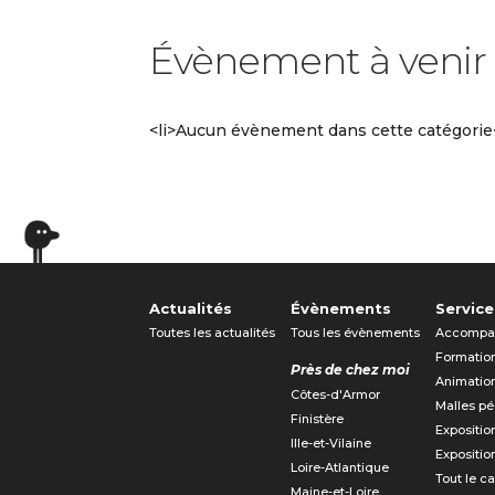
Évènement à venir
<li>Aucun évènement dans cette catégorie<
Actualités
Évènements
Service
Toutes les actualités
Tous les évènements
Accompa
Formatio
Près de chez moi
Animatio
Côtes-d'Armor
Malles p
Finistère
Expositio
Ille-et-Vilaine
Expositio
Loire-Atlantique
Tout le c
Maine-et-Loire