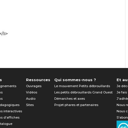
/li>
s
Ressources
Qui sommes-nous ?
Et aus
gnements
Ouvrages
Le mouvement Petits débrouillards
Je déc
ns
Vidéos
Les petits débrouillards Grand Ouest
Je fais
ns
Audio
Démarches et axes
J'adhè
édagogiques
Sites
Projet phares et partenaires
Nous r
ns interactives
Nous c
ns d'affiches
S'abonn
atalogue