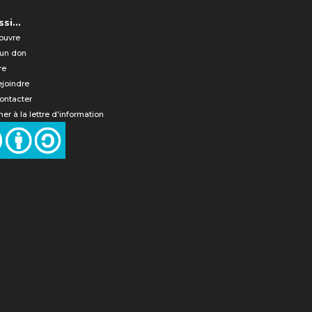
si...
ouvre
 un don
re
ejoindre
ontacter
er à la lettre d'information