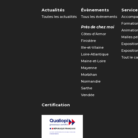
Actualités
Évènements
Service
Toutes les actualités
Tous les évènements
Accompa
Formatio
Près de chez moi
Animatio
Côtes-d'Armor
Malles p
Finistère
Expositio
Ille-et-Vilaine
Expositio
Loire-Atlantique
Tout le c
Maine-et-Loire
Mayenne
Morbihan
Normandie
Sarthe
Vendée
Certification