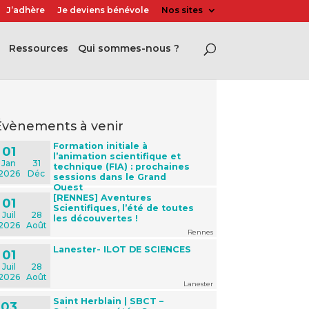
J’adhère
Je deviens bénévole
Nos sites
Ressources
Qui sommes-nous ?
évènements à venir
Formation initiale à
01
l’animation scientifique et
Jan
31
technique (FIA) : prochaines
2026
Déc
sessions dans le Grand
Ouest
[RENNES] Aventures
01
Scientifiques, l’été de toutes
Juil
28
les découvertes !
2026
Août
Rennes
Lanester- ILOT DE SCIENCES
01
Juil
28
2026
Août
Lanester
Saint Herblain | SBCT –
03