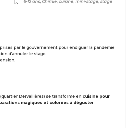
6-12 ans
,
Chimie
,
cuisine
,
mini-stage
,
stage
 prises par le gouvernement pour endiguer la pandémie
ion d’annuler le stage.
ension.
(quartier Dervallières) se transforme en
cuisine pour
parations magiques et colorées
à déguster