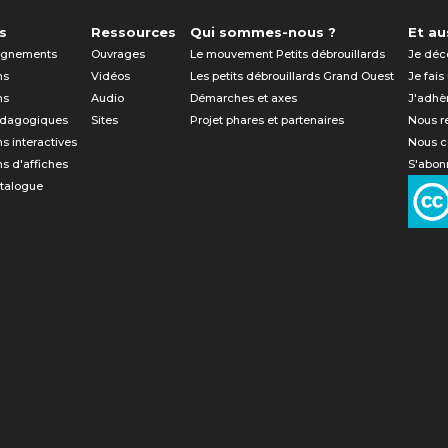
s
Ressources
Qui sommes-nous ?
Et aus
gnements
Ouvrages
Le mouvement Petits débrouillards
Je déc
ns
Vidéos
Les petits débrouillards Grand Ouest
Je fais
ns
Audio
Démarches et axes
J'adhè
édagogiques
Sites
Projet phares et partenaires
Nous r
ns interactives
Nous c
ns d'affiches
S'abonn
atalogue