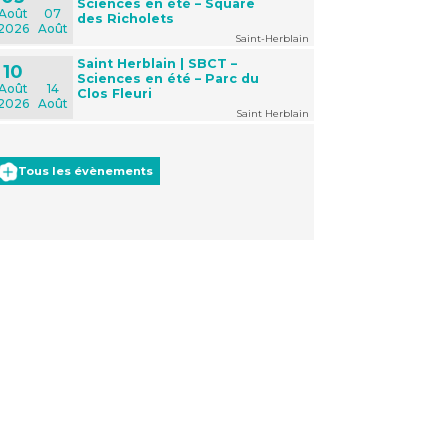
Sciences en été – Square
Août
07
des Richolets
2026
Août
Saint-Herblain
Saint Herblain | SBCT –
10
Sciences en été – Parc du
Août
14
Clos Fleuri
2026
Août
Saint Herblain
Tous les évènements
Office 365
Outlook Live